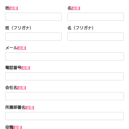
姓
名
姓（フリガナ）
名（フリガナ）
メール
電話番号
会社名
所属部署名
役職