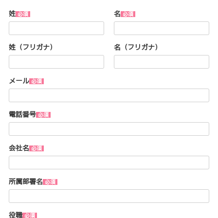
姓
名
姓（フリガナ）
名（フリガナ）
メール
電話番号
会社名
所属部署名
役職